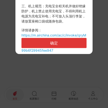
三、机上规范：充电宝全程关机并做好绝缘
防护，机上禁止使用充电宝，不得利用机上
电源为充电宝补电；不可放入头顶行李架，
请放置座椅口袋或随身包袋。
详情请参阅：
https://m.airchina.com/ac/c/invoke/qryM
sgDetail@pg?
确定
&lang=zhcn&msgId=7d1dc958157241a2
99b6f29945fee947
首页
机票预订
行程
航班动态
个人中心