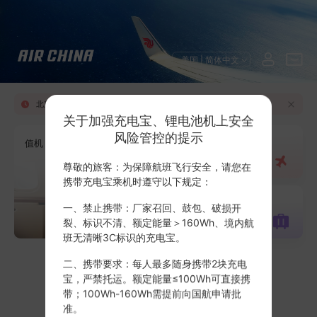
美国 | 简体中文
北京首都机场T3C楼--D楼通行服务变更通知
关于加强充电宝、锂电池机上安全
风险管控的提示
值机
添加行程
尊敬的旅客：为保障航班飞行安全，请您在
携带充电宝乘机时遵守以下规定：
全部服务
一、禁止携带：厂家召回、鼓包、破损开
裂、标识不清、额定能量＞160Wh、境内航
班无清晰3C标识的充电宝。
二、携带要求：每人最多随身携带2块充电
宝，严禁托运。额定能量≤100Wh可直接携
带；100Wh-160Wh需提前向国航申请批
准。