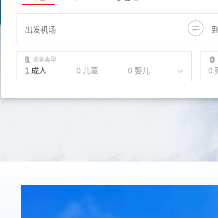
乘客类型
1
成人
0
儿童
0
婴儿
0